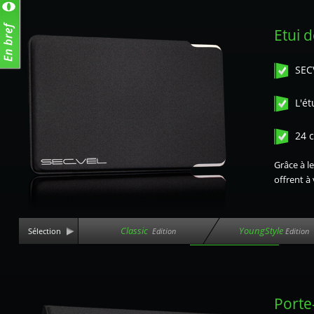
Etui d
SEC
L'ét
24 
Grâce à l
offrent à
Classic
YoungStyle
Sélection
Edition
Edition
Porte