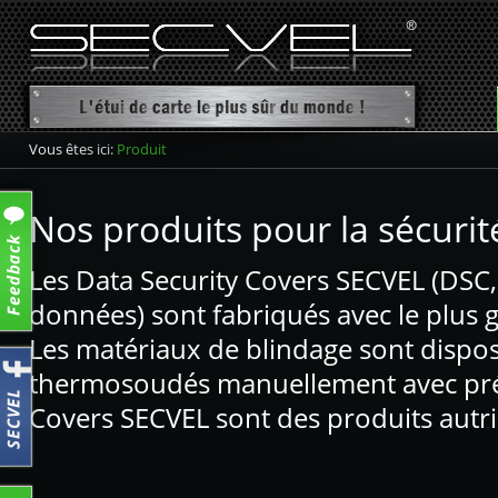
Vous êtes ici:
Produit
Voir les produits
Etui de carte
Nos produits pour la sécurit
Porte-cartes
Les Data Security Covers SECVEL (DSC,
Porte-cartes CF+
données) sont fabriqués avec le plus 
Étui de passeport
Les matériaux de blindage sont dispo
thermosoudés manuellement avec préc
Covers SECVEL sont des produits autri