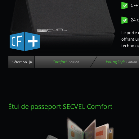
CF+ 
24 
Le porte-
offrant u
technolo
Comfort
YoungStyle
Sélection
Edition
Edition
Étui de passeport SECVEL Comfort