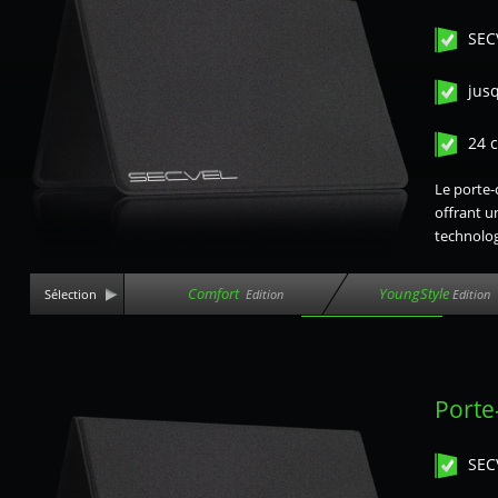
SEC
jusq
24 
Le porte-
offrant u
technolo
Comfort
YoungStyle
Sélection
Edition
Edition
Porte
SEC