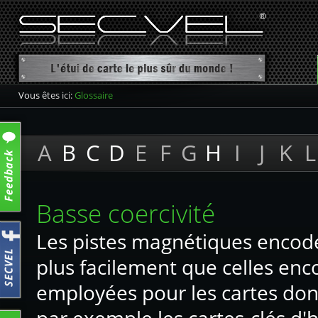
Vous êtes ici:
Glossaire
A
B
C
D
E
F
G
H
I
J
K
L
Basse coercivité
Les pistes magnétiques encodé
plus facilement que celles enco
employées pour les cartes dont 