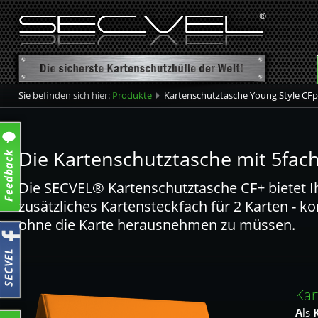
Sie befinden sich hier:
Produkte
Kartenschutztasche Young Style CFp
Übersicht
Kartenschutzhülle
Die Kartenschutztasche mit 5fac
Kartenschutztasche
Die SECVEL® Kartenschutztasche CF+ bietet I
Kartenschutztasche CF+
zusätzliches Kartensteckfach für 2 Karten - k
Reisepassetui
ohne die Karte herausnehmen zu müssen.
Kar
A
ls