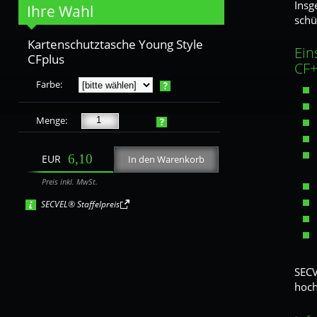
Insg
Ihre Wahl
schü
Lemon
Spring
Fly
Kartenschutztasche Young Style
Ein
CFplus
CF
Farbe:
Orange
Tabac
Espresso
Menge:
Gold
Berry
Lagoon
6,10
EUR
In den Warenkorb
Preis inkl. MwSt.
SECVEL® Staffelpreis
Bordo
Roma
Portofino
SECV
hoch