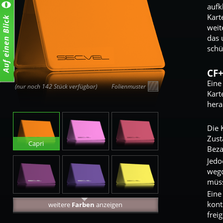
aufk
Kart
weit
das 
schü
CF
Eine
(nur noch 142 Stück verfügbar)
Folienmuster
Kart
hera
Die 
Zust
Capri
Bez
Lollypop
Starlet
Jedo
wegd
müs
Eine
Clover
Viola
Yell
kont
weitere
Farben
anzeigen
freig