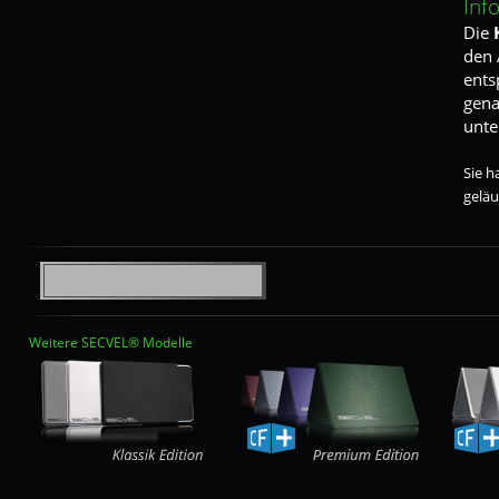
Inf
Die
den 
ents
gena
unte
Sie h
geläu
Weitere SECVEL® Modelle