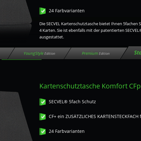
24 Farbvarianten
Die SECVEL Kartenschutztasche bietet Ihnen 5fachen Sc
4 Karten. Sie ist ebenfalls mit der patentierten SECVE
ausgestattet.
St
YoungStyle
Premium
Edition
Edition
Kartenschutztasche Komfort CFp
SECVEL® 5fach Schutz
CF+ ein ZUSÄTZLICHES KARTENSTECKFACH f
24 Farbvarianten