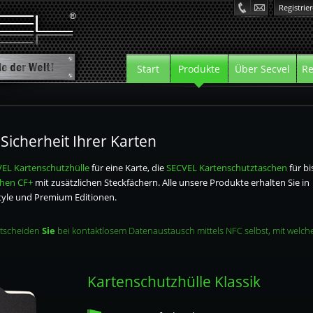
Registrie
Start
Produkte
Über Secvel
Re
zhülle
Sicherheit Ihrer Karten
ztasche
EL Kartenschutzhülle
für eine Karte, die
SECVEL Kartenschutztaschen
für bi
chen CF+
ztasche CF+
mit zusätzlichen Steckfächern. Alle unsere Produkte erhalten Sie in
tyle und Premium Editionen.
ui
ntscheiden
Sie
bei kontaktlosem Datenaustausch mittels NFC selbst, mit welche
Kartenschutzhülle Klassik