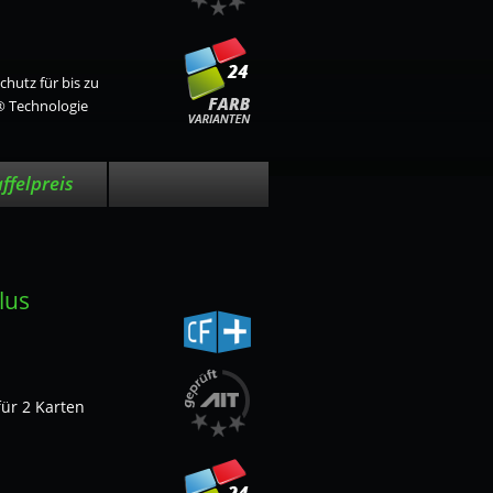
hutz für bis zu
L® Technologie
affelpreis
lus
ür 2 Karten