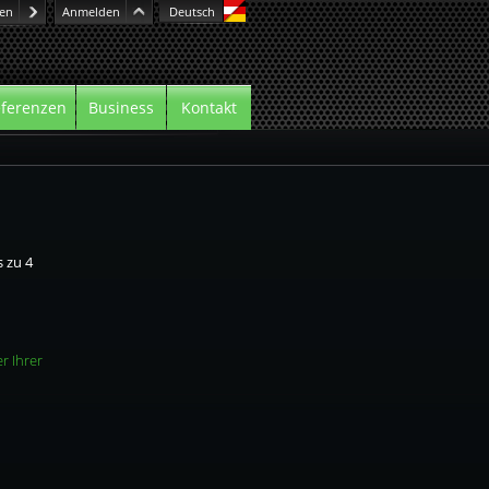
ren
Anmelden
Deutsch
ferenzen
Business
Kontakt
s zu 4
r Ihrer