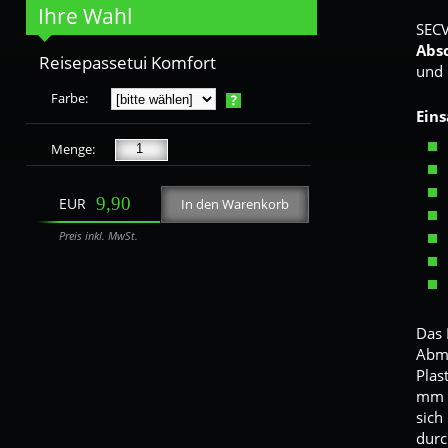
Ihre Wahl
SECV
Portofino
Dauphine
Ciel
Abs
Reisepassetui Komfort
und
Farbe:
Eins
Persian
Helios
Lagoon
Menge:
9,90
EUR
In den Warenkorb
Preis inkl. MwSt.
Das 
Abme
Plas
mm (
sich
durc