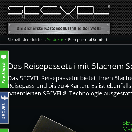
Sie befinden sich hier:
Produkte
Reisepassetui Komfort
Übersicht
Kartenschutzhülle
Das Reisepassetui mit 5fachem S
Kartenschutztasche
Das SECVEL Reisepassetui bietet Ihnen 5fache
Kartenschutztasche CF+
Reisepass und bis zu 4 Karten. Es ist ebenfalls
Reisepassetui
patentierten SECVEL® Technologie ausgestatt
SEC
Mag