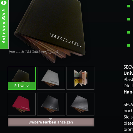
(nur noch 185 Stück verfügbar)
SECV
Univ
Plas
Die 
Schwarz
Han
Silbergrau
SECV
hoch
Sie 
Bordo
Graphite
Meteor
weitere
Farben
anzeigen
biet
biom